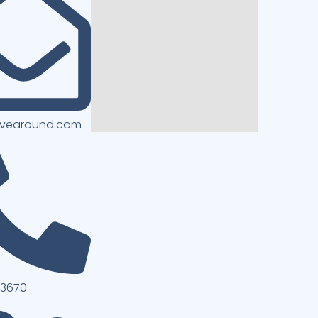
ivearound.com
13670