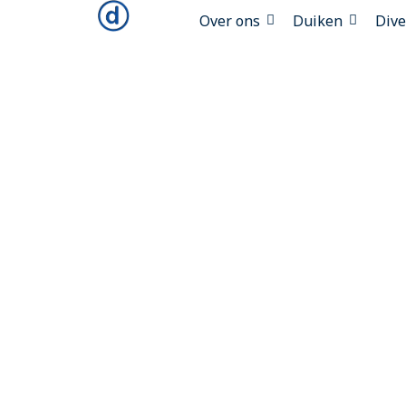
Over ons
Duiken
Div