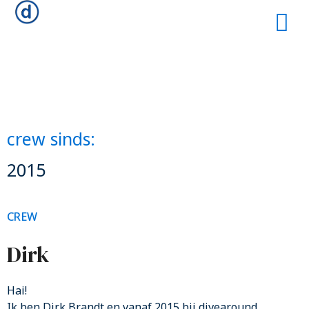
crew sinds:
2015
CREW
Dirk
Hai!
Ik ben Dirk Brandt en vanaf 2015 bij divearound.