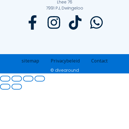
Lhee 76
7991 PJ, Dwingeloo
sitemap
Privacybeleid
Contact
© divearound