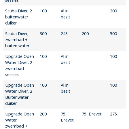
sessies
Scuba Diver, 2
100
Al in
200
buitenwater
bezit
duiken
Scuba Diver,
300
243
200
500
zwembad +
buiten water
Upgrade Open
100
Al in
100
Water Diver, 2
bezit
zwembad
sessies
Upgrade Open
100
Al in
100
Water Diver, 2
bezit
Buitenwater
duiken
Upgrade Open
200
75,
75, Brevet
275
Water,
Brevet
zwembad +