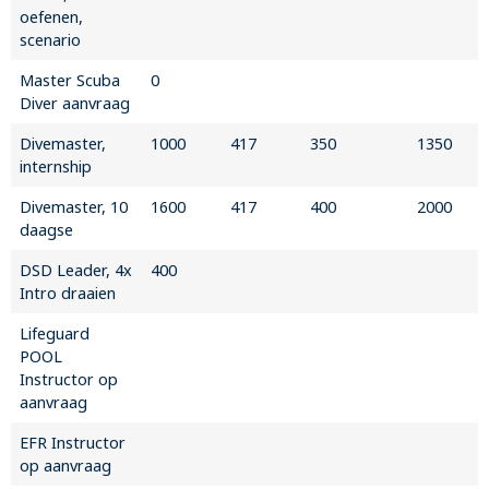
oefenen,
scenario
Master Scuba
0
Diver aanvraag
Divemaster,
1000
417
350
1350
internship
Divemaster, 10
1600
417
400
2000
daagse
DSD Leader, 4x
400
Intro draaien
Lifeguard
POOL
Instructor op
aanvraag
EFR Instructor
op aanvraag