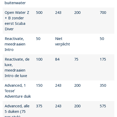
buitenwater
Open Water Z
500
243
200
700
+ B zonder
eerst Scuba
Diver
Reactivate,
50
Niet
50
meedraaien
verplicht
Intro
Reactivate, de
100
84
75
175
luxe,
meedraaien
Intro de luxe
Advanced, 1
150
243
200
350
‘losse’
Adventure duik
Advanced, alle
375
243
200
575
5 duiken (75
per stuk)