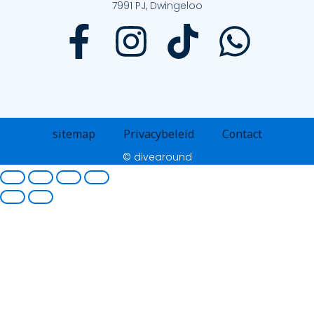
7991 PJ, Dwingeloo
sitemap
Privacybeleid
Contact
© divearound