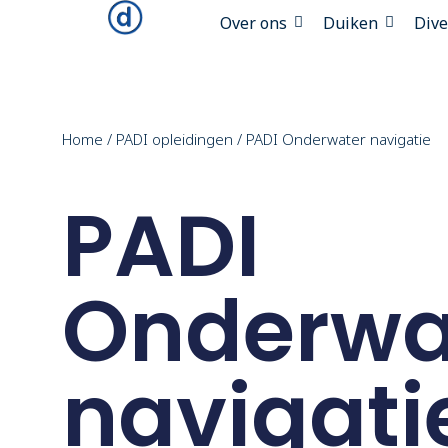
Over ons
Duiken
Div
Home
/
PADI opleidingen
/ PADI Onderwater navigatie
PADI
Onderwa
navigati