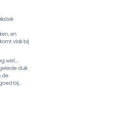
ikstek
ken, en
komt vlak bij
eg wist…
geleide duik
n de
goed bij…