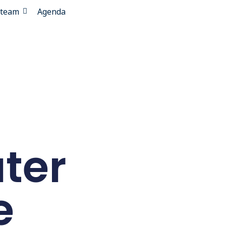
eteam
Agenda
ter
e