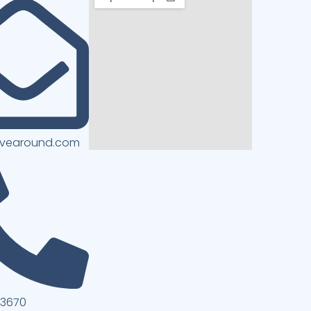
ivearound.com
13670