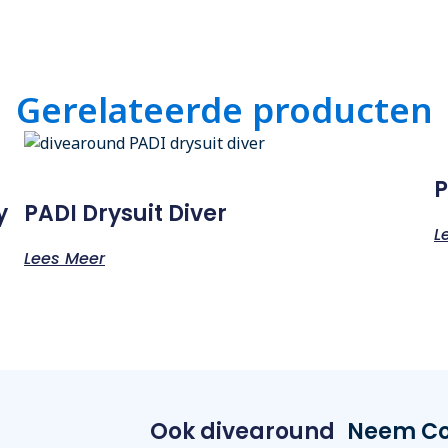
Gerelateerde producten
P
y
PADI Drysuit Diver
L
Lees Meer
Ook divearound
Neem Co